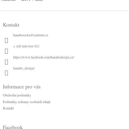
Z
á
Kontakt
p
a
hanaborecka
@
centrum.cz
t
í
+ 420 606 044 923
https://www.facebook.com/hanabodesign.cz/
hanabo_design/
Informace pro vás
Obchodní podmínky
Podmínky ochrany osobních údajů
Kontakt
Facebook