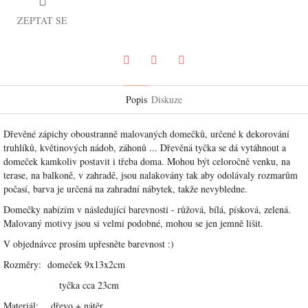
ZEPTAT SE
Pinterest
Twitter
Facebook
Popis
Diskuze
Dřevěné zápichy oboustranně malovaných domečků, určené k dekorování
truhlíků, květinových nádob, záhonů ... Dřevěná tyčka se dá vytáhnout a
domeček kamkoliv postavit i třeba doma. Mohou být celoročně venku, na
terase, na balkoně, v zahradě, jsou nalakovány tak aby odolávaly rozmarům
počasí, barva je určená na zahradní nábytek, takže nevybledne.
Domečky nabízím v následující barevnosti - růžová, bílá, písková, zelená.
Malovaný motivy jsou si velmi podobné, mohou se jen jemně lišit.
V objednávce prosím upřesněte barevnost :)
Rozměry: domeček 9x13x2cm
tyčka cca 23cm
Materiál: dřevo + nátěr