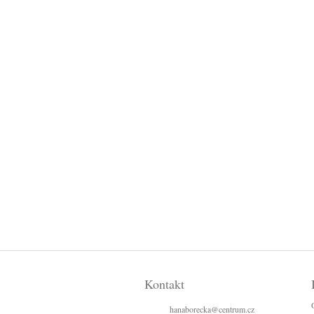
Z
á
Kontakt
p
a
hanaborecka
@
centrum.cz