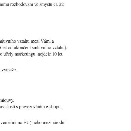
lnímu rozhodování ve smyslu čl. 22
smluvního vztahu mezi Vámi a
5 let od ukončení smluvního vztahu).
 účely marketingu, nejdéle 10 let,
e vymaže.
 smlouvy,
ouvislosti s provozováním e-shopu,
(do země mimo EU) nebo mezinárodní