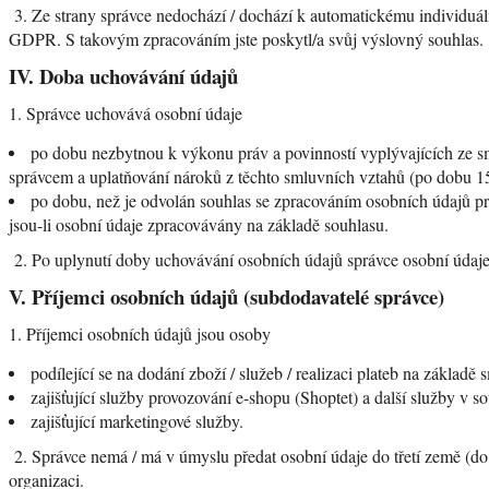
3. Ze strany správce nedochází / dochází k automatickému individuá
GDPR. S takovým zpracováním jste poskytl/a svůj výslovný souhlas.
IV.
Doba uchovávání údajů
1. Správce uchovává osobní údaje
po dobu nezbytnou k výkonu práv a povinností vyplývajících ze 
správcem a uplatňování nároků z těchto smluvních vztahů (po dobu 1
po dobu, než je odvolán souhlas se zpracováním osobních údajů pro
jsou-li osobní údaje zpracovávány na základě souhlasu.
2. Po uplynutí doby uchovávání osobních údajů správce osobní údaj
V.
Příjemci osobních údajů (subdodavatelé správce)
1. Příjemci osobních údajů jsou osoby
podílející se na dodání zboží / služeb / realizaci plateb na základě
zajišťující služby provozování e-shopu (Shoptet) a další služby v s
zajišťující marketingové služby.
2. Správce nemá / má v úmyslu předat osobní údaje do třetí země 
organizaci.