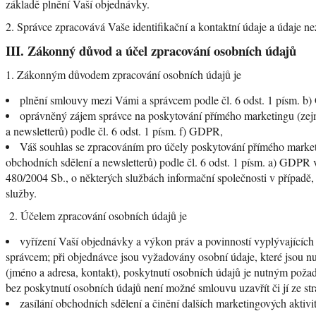
základě plnění Vaší objednávky.
2. Správce zpracovává Vaše identifikační a kontaktní údaje a údaje n
III.
Zákonný důvod a účel zpracování osobních údajů
1. Zákonným důvodem zpracování osobních údajů je
plnění smlouvy mezi Vámi a správcem podle čl. 6 odst. 1 písm. b
oprávněný zájem správce na poskytování přímého marketingu (zejm
a newsletterů) podle čl. 6 odst. 1 písm. f) GDPR,
Váš souhlas se zpracováním pro účely poskytování přímého market
obchodních sdělení a newsletterů) podle čl. 6 odst. 1 písm. a) GDPR v
480/2004 Sb., o některých službách informační společnosti v případě
služby.
2. Účelem zpracování osobních údajů je
vyřízení Vaší objednávky a výkon práv a povinností vyplývajícíc
správcem; při objednávce jsou vyžadovány osobní údaje, které jsou n
(jméno a adresa, kontakt), poskytnutí osobních údajů je nutným poža
bez poskytnutí osobních údajů není možné smlouvu uzavřít či jí ze str
zasílání obchodních sdělení a činění dalších marketingových aktivit