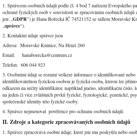
1. Správcem osobních údajů podle čl. 4 bod 7 nařízení Evropského 
ochraně fyzických osob v souvislosti se zpracováním osobních údajů 
GDPR
jen: „
”) je Hana Bořecká IČ 74521152 se sídlem Moravské Kní
správce
„
“).
2. Kontaktní údaje správce jsou
Adresa: Moravské Knínice, Na Hrázi 260
Email: hanaborecka@centrum.cz
Telefon: 606 044 923
3. Osobními údaji se rozumí veškeré informace o identifikované nebo 
identifikovatelnou fyzickou osobou je fyzická osoba, kterou lze přímo
odkazem na určitý identifikátor, například jméno, identifikační číslo, l
na jeden či více zvláštních prvků fyzické, fyziologické, genetické, p
společenské identity této fyzické osoby.
4. Správce nejmenoval pověřence pro ochranu osobních údajů.
II.
Zdroje a kategorie zpracovávaných osobních údajů
1. Správce zpracovává osobní údaje, které jste mu poskytl/a nebo osob