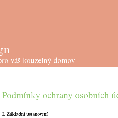
gn
 pro váš kouzelný domov
Podmínky ochrany osobních ú
I.
Základní ustanovení