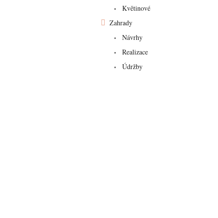
n
Květinové
n
í
Zahrady
p
Návrhy
a
Realizace
n
e
Údržby
l