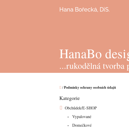
Přejít
na
Hana Bořecká, DiS.
obsah
HanaBo desi
...rukodělná tvorba
Domů
/
Podmínky ochrany osobních údajů
P
Kategorie
o
Přeskočit
kategorie
s
Obchůdek/E-SHOP
t
Vypalované
r
a
Domečkové