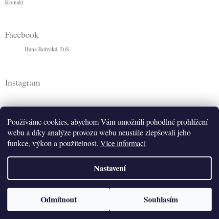
Kontakt
Facebook
Hana Bořecká, DiS.
Instagram
Používáme cookies, abychom Vám umožnili pohodlné prohlížení
webu a díky analýze provozu webu neustále zlepšovali jeho
funkce, výkon a použitelnost.
Více informací
Nastavení
Sledovat na Instagramu
Odmítnout
Souhlasím
Copyright 2026
Hana Bořecká, DiS.
. Všechna práva vyhrazena.
Vytvořil Shoptet