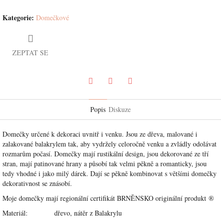
Kategorie
:
Domečkové
ZEPTAT SE
Pinterest
Twitter
Facebook
Popis
Diskuze
Domečky určené k dekoraci uvnitř i venku. Jsou ze dřeva, malované i
zalakované balakrylem tak, aby vydržely celoročně venku a zvládly odolávat
rozmarům počasí. Domečky mají rustikální design, jsou dekorované ze tří
stran, mají patinované hrany a působí tak velmi pěkně a romanticky, jsou
tedy vhodné i jako milý dárek. Dají se pěkně kombinovat s většími domečky
dekorativnost se znásobí.
Moje domečky mají regionální certifikát BRNĚNSKO originální produkt
®
Materiál: dřevo, nátěr z Balakrylu