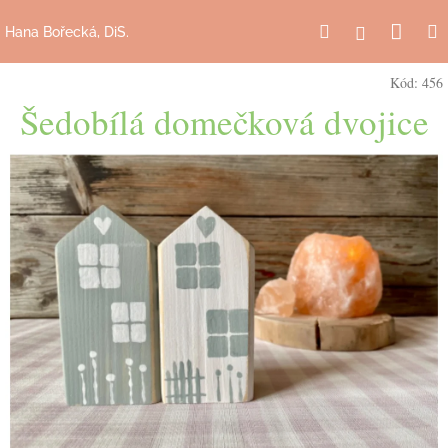
Přejít
Náku
Hledat
M
na
Přihlášení
Hana Bořecká, DiS.
obsah
košík
Kód:
456
Šedobílá domečková dvojice