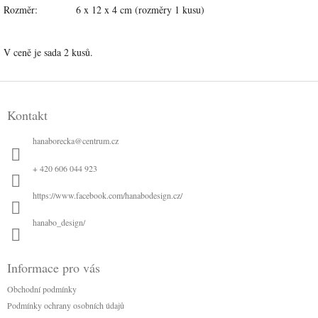
Rozměr: 6 x 12 x 4 cm (rozměry 1 kusu)
V ceně je sada 2 kusů.
Z
á
Kontakt
p
a
hanaborecka
@
centrum.cz
t
í
+ 420 606 044 923
https://www.facebook.com/hanabodesign.cz/
hanabo_design/
Informace pro vás
Obchodní podmínky
Podmínky ochrany osobních údajů